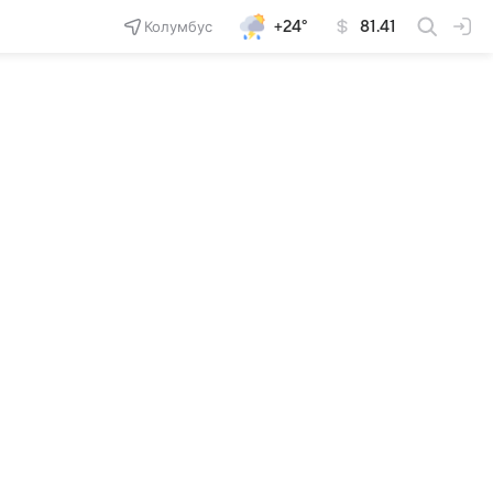
Колумбус
+24°
81.41