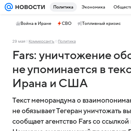
Политика
Экономика
Общест
Война в Иране
СВО
Топливный кризис
29 мая
Коммерсантъ
Политика
Fars: уничтожение об
не упоминается в тек
Ирана и США
Текст меморандума о взаимопоним
не обязывает Тегеран уничтожать в
сообщает агентство Fars со ссылкой