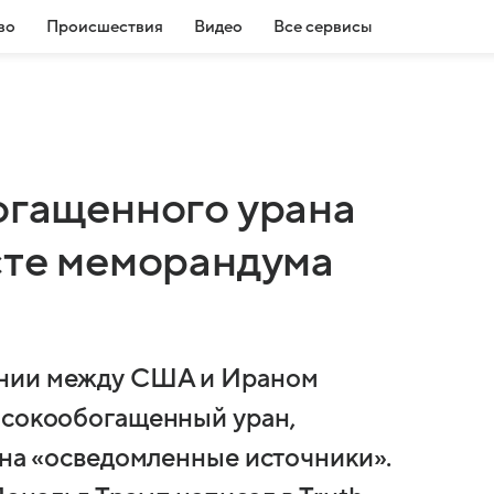
во
Происшествия
Видео
Все сервисы
огащенного урана
сте меморандума
ании между США и Ираном
ысокообогащенный уран,
 на «осведомленные источники».