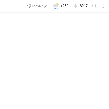
Колумбус
+25°
82.17