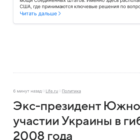
мощи Соединенных Штатов. Именно здесь распола
США, где принимаются ключевые решения по вопр
политики и военных операций.
Читать дальше
6 минут назад
Life.ru
Политика
Экс-президент Южной
участии Украины в г
2008 года