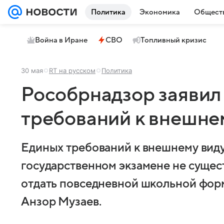
Политика
Экономика
Общест
Война в Иране
СВО
Топливный кризис
30 мая
RT на русском
Политика
Рособрнадзор заявил 
требований к внешне
Единых требований к внешнему вид
государственном экзамене не сущес
отдать повседневной школьной фор
Анзор Музаев.