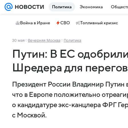
Политика
Экономика
Общест
Война в Иране
СВО
Топливный кризис
30 мая
Вечерняя Москва
Политика
Путин: В ЕС одобрил
Шредера для перегов
Президент России Владимир Путин в 
что в Европе положительно отреаги
о кандидатуре экс-канцлера ФРГ Ге
с Москвой.