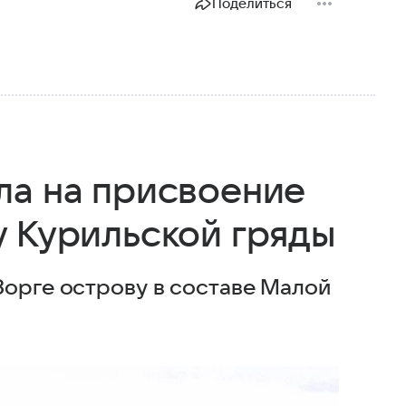
Поделиться
ла на присвоение
у Курильской гряды
Зорге острову в составе Малой