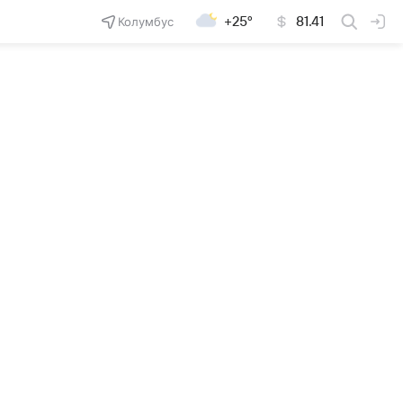
Колумбус
+25°
81.41