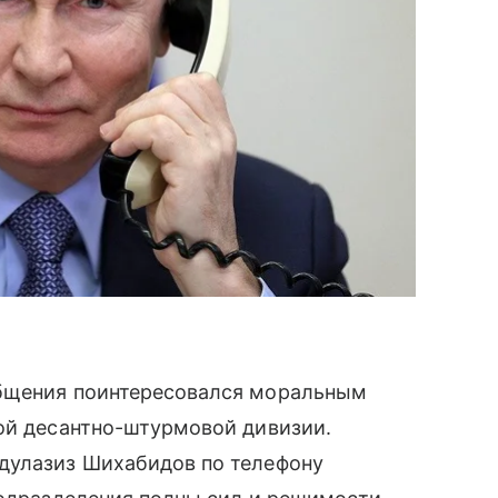
общения поинтересовался моральным
кой десантно-штурмовой дивизии.
дулазиз Шихабидов по телефону