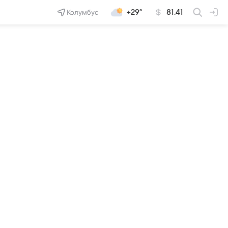
Колумбус
+29°
81.41