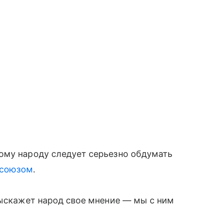
кому народу следует серьезно обдумать
осоюзом
.
Выскажет народ свое мнение — мы с ним