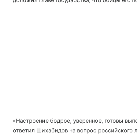
доложил главе государства, что бойцы его 
«Настроение бодрое, уверенное, готовы вып
ответил Шихабидов на вопрос российского 