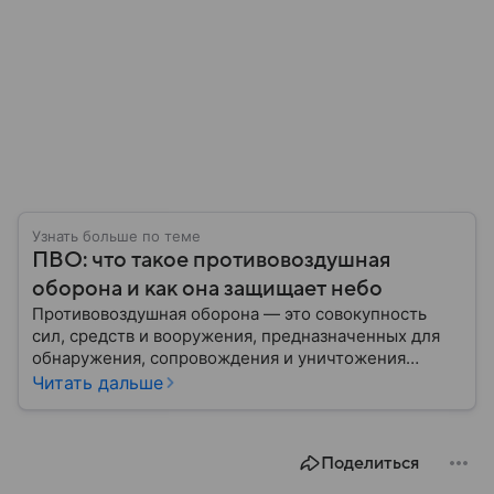
Узнать больше по теме
ПВО: что такое противовоздушная
оборона и как она защищает небо
Противовоздушная оборона — это совокупность
сил, средств и вооружения, предназначенных для
обнаружения, сопровождения и уничтожения
средств воздушного нападения. Современные
Читать дальше
системы ПВО считаются одним из ключевых
элементов обеспечения национальной
безопасности любого государства: собрали о них
Поделиться
главное.