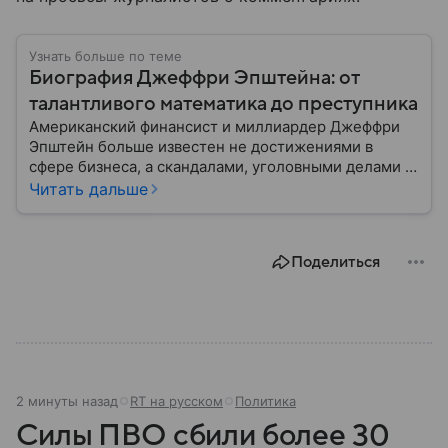
Узнать больше по теме
Биография Джеффри Эпштейна: от
талантливого математика до преступника
Американский финансист и миллиардер Джеффри
Эпштейн больше известен не достижениями в
сфере бизнеса, а скандалами, уголовными делами и
арестами. Он водил дружбу с представителями
Читать дальше
мировой элиты, был назван преступником и
покончил жизнь самоубийством, находясь в
тюрьме. В этом материале рассказываем самое
Поделиться
главное о жизни богача-педофила.
2 минуты назад
RT на русском
Политика
Силы ПВО сбили более 30