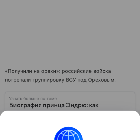
«Получили на орехи»: российские войска
потрепали группировку ВСУ под Ореховым.
Узнать больше по теме
Биография принца Эндрю: как
популярный член королевской семьи
Британии лишился титулов и привилегий
Его называли одним из самых любимых сыновей
королевы Елизаветы II, а в 1980-е он пользовался