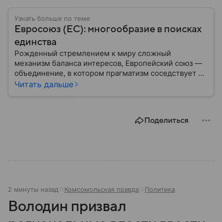
Узнать больше по теме
Евросоюз (ЕС): многообразие в поисках
единства
Рожденный стремлением к миру сложный
механизм баланса интересов, Европейский союз —
объединение, в котором прагматизм соседствует с
идеализмом. Амбициозный проект превратил
Читать дальше
исторических соперников в политических
партнеров: собрали главное из истории ЕС.
Поделиться
2 минуты назад
Комсомольская правда
Политика
Володин призвал