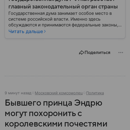
главный законодательный орган страны
Государственная дума занимает особое место в
системе российской власти. Именно здесь
обсуждаются и принимаются федеральные законы,
определяющие развитие государства, экономики и
Читать дальше
социальной сферы. Через нижнюю палату
парламента проходят важнейшие решения,
затрагивающие жизнь миллионов граждан.
Поделиться
Разбираемся, как устроена Госдума, какие
полномочия она имеет и как формируется ее
состав.
9 минут назад
Московский комсомолец
Политика
Бывшего принца Эндрю
могут похоронить с
королевскими почестями