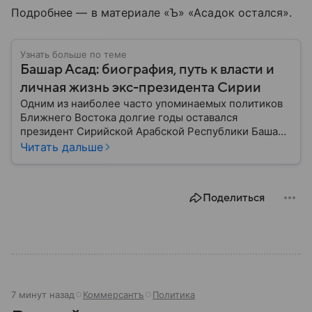
Подробнее — в материале «Ъ» «Асадок остался».
Узнать больше по теме
Башар Асад: биография, путь к власти и
личная жизнь экс-президента Сирии
Одним из наиболее часто упоминаемых политиков
Ближнего Востока долгие годы оставался
президент Сирийской Арабской Республики Башар
Асад. Ему удавалось удерживать власть во время
Читать дальше
массовых выступлений 2011 года и в условиях
продолжающейся уже второе десятилетие
гражданской войны. Но все изменилось в конце
Поделиться
2024 года: собрали главное из биографии бывшего
лидера.
7 минут назад
Коммерсантъ
Политика