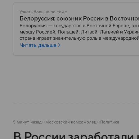
Узнать больше по теме
Белоруссия: союзник России в Восточно
Белоруссия — государство в Восточной Европе, з
между Россией, Польшей, Литвой, Латвией и Украи
страна играет значительную роль в международной
материале разбираем главное о союзной РФ респуб
Читать дальше
5 минут назад
Московский комсомолец
Политика
В России заработали