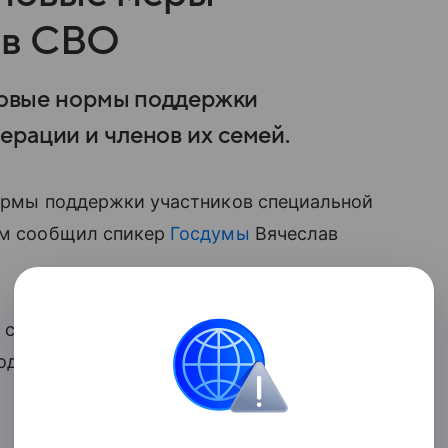
ов СВО
 новые нормы поддержки
ерации и членов их семей.
нормы поддержки участников специальной
том сообщил спикер
Госдумы
Вячеслав
 социальные гарантии военнослужащих.
нодательного обеспечения СВО Госдумой