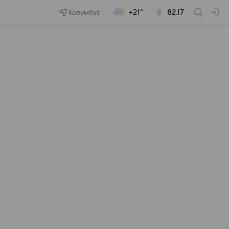
Колумбус
+21°
82.17