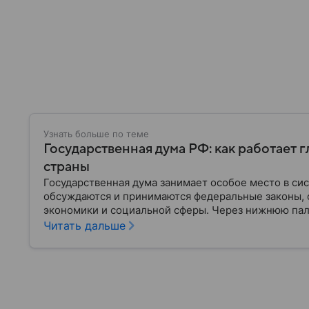
Узнать больше по теме
Государственная дума РФ: как работает 
страны
Государственная дума занимает особое место в си
обсуждаются и принимаются федеральные законы, 
экономики и социальной сферы. Через нижнюю пал
затрагивающие жизнь миллионов граждан. Разбирае
Читать дальше
она имеет и как формируется ее состав.