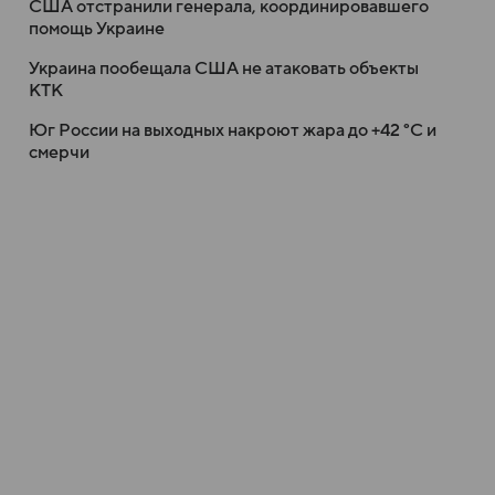
США отстранили генерала, координировавшего
помощь Украине
Украина пообещала США не атаковать объекты
КТК
Юг России на выходных накроют жара до +42 °C и
смерчи