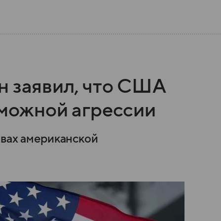
н заявил, что США
зможной агрессии
овах американской