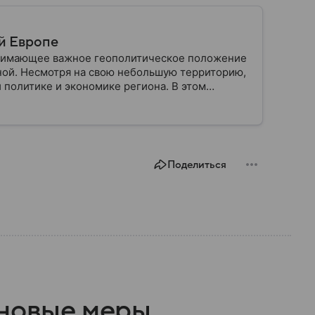
й Европе
анимающее важное геополитическое положение
ной. Несмотря на свою небольшую территорию,
 политике и экономике региона. В этом
лике.
Поделиться
 новые меры