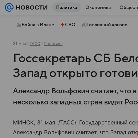
Политика
Экономика
Общест
Война в Иране
СВО
Топливный кризис
31 мая
ТАСС
Политика
Госсекретарь СБ Бело
Запад открыто готови
Александр Вольфович считает, что в
несколько западных стран видят Ро
МИНСК, 31 мая. /ТАСС/. Государственный се
Александр Вольфович считает, что Запад отк