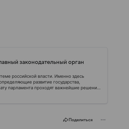
главный законодательный орган
стеме российской власти. Именно здесь
определяющие развитие государства,
ату парламента проходят важнейшие решения,
мся, как устроена Госдума, какие полномочия
Поделиться