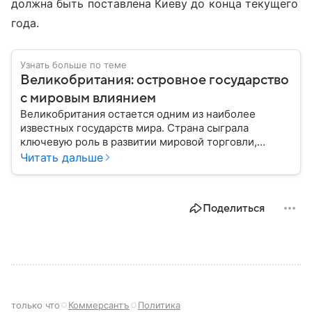
должна быть поставлена Киеву до конца текущего
года.
Узнать больше по теме
Великобритания: островное государство
с мировым влиянием
Великобритания остается одним из наиболее
известных государств мира. Страна сыграла
ключевую роль в развитии мировой торговли,
промышленности, науки и международных
Читать дальше
отношений: собрали главное о ней.
Поделиться
только что
Коммерсантъ
Политика