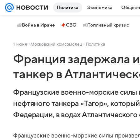
Политика
Экономика
Общест
Война в Иране
СВО
Топливный кризис
1 июня
Московский комсомолец
Политика
Франция задержала и
танкер в Атлантичес
Французские военно-морские силы 
нефтяного танкера «Тагор», который
Федерации, в водах Атлантического 
Французские военно-морские силы произвел