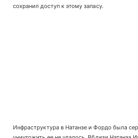
сохранил доступ к этому запасу.
Инфраструктура в Натанзе и Фордо была се
уничтожить ее не удалось. Вблизи Натанза 