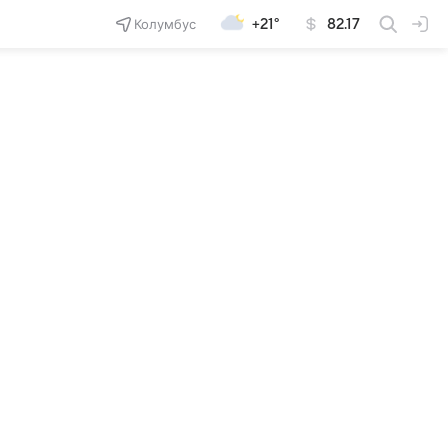
Колумбус
+21°
82.17