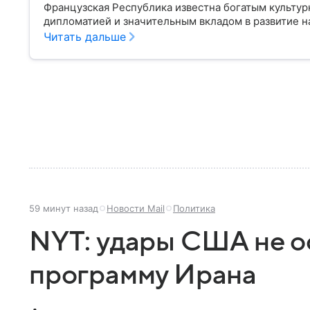
Французская Республика известна богатым культур
дипломатией и значительным вкладом в развитие на
о ней.
Читать дальше
59 минут назад
Новости Mail
Политика
NYT: удары США не о
программу Ирана