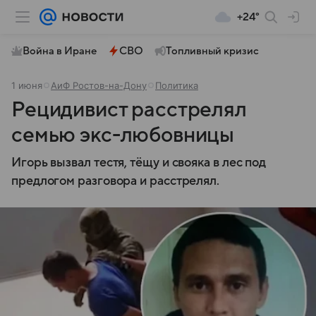
+24°
Война в Иране
СВО
Топливный кризис
1 июня
АиФ Ростов-на-Дону
Политика
Рецидивист расстрелял
семью экс-любовницы
Игорь вызвал тестя, тёщу и свояка в лес под
предлогом разговора и расстрелял.