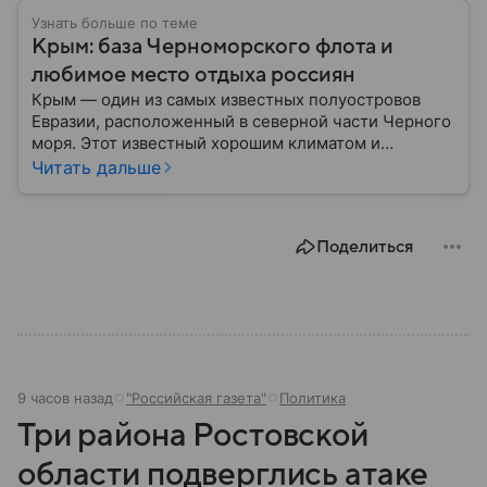
Узнать больше по теме
Крым: база Черноморского флота и
любимое место отдыха россиян
Крым — один из самых известных полуостровов
Евразии, расположенный в северной части Черного
моря. Этот известный хорошим климатом и
красивой природой регион имеет также огромное
Читать дальше
историческое, военное и экономическое значение.
На протяжении веков Крым переходил от одного
государства к другому, а его географическое
Поделиться
положение сделало полуостров ключевой точкой
по контролю Черного моря.
9 часов назад
"Российская газета"
Политика
Три района Ростовской
области подверглись атаке