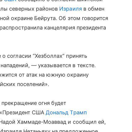
елы северных районов
Израиля
в обмен
ной окраине Бейрута. Об этом говорится
 распространила канцелярия президента
о согласии “Хезболлах” принять
ападений, — указывается в тексте.
ржится от атак на южную окраину
ейских поселений».
о прекращение огня будет
. «Президент США
Дональд Трамп
 Надой Хаммаде-Моаввад и сообщил ей,
 Израиля Нетаньяху на предложенное