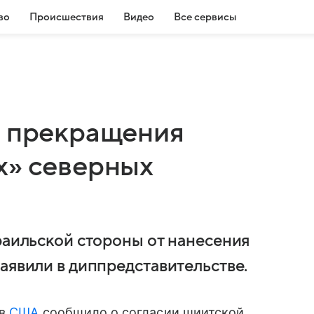
во
Происшествия
Видео
Все сервисы
е прекращения
х» северных
раильской стороны от нанесения
аявили в диппредставительстве.
 в
США
сообщило о согласии шиитской