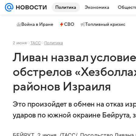
Политика
Экономика
Общест
Война в Иране
СВО
Топливный кризис
2 июня
ТАСС
Политика
Ливан назвал услови
обстрелов «Хезболла
районов Израиля
Это произойдет в обмен на отказ из
ударов по южной окраине Бейрута, з
БЕЙРУТ, 2 июня. /ТАСС/. Посольство Ливана