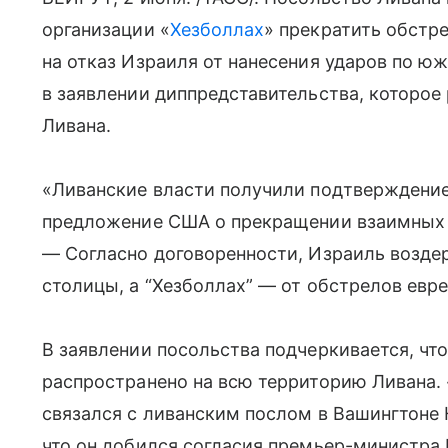
организации «
Хезболлах
» прекратить обстр
на отказ Израиля от нанесения ударов по юж
в заявлении диппредставительства, которое
Ливана.
«Ливанские власти получили подтверждение 
предложение США о прекращении взаимных н
— Согласно договоренности, Израиль возде
столицы, а “Хезболлах” — от обстрелов евр
В заявлении посольства подчеркивается, чт
распространено на всю территорию Ливана
связался с ливанским послом в Вашингтоне
что он добился согласия премьер-министра