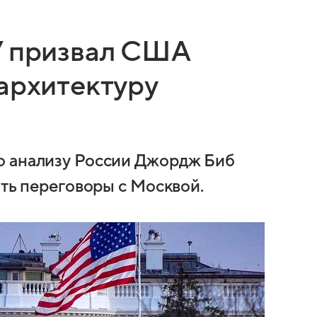
У призвал США
архитектуру
о анализу России Джордж Биб
ать переговоры с Москвой.