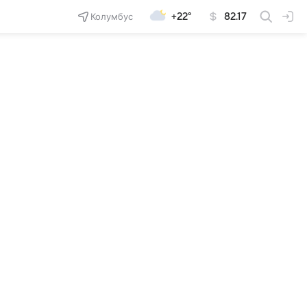
Колумбус
+22°
82.17