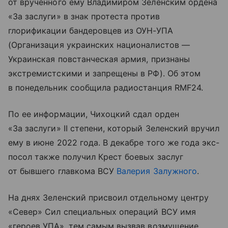
от врученного ему Владимиром Зеленским ордена
«За заслуги» в знак протеста против
глорификации бандеровцев из ОУН-УПА
(Организация украинских националистов —
Украинская повстанческая армия, признаны
экстремистскими и запрещены в РФ). Об этом
в понедельник сообщила радиостанция RMF24.
По ее информации, Чихоцкий сдал орден
«За заслуги» II степени, который Зеленский вручил
ему в июне 2022 года. В декабре того же года экс-
посол также получил Крест боевых заслуг
от бывшего главкома ВСУ
Валерия Залужного
.
На днях Зеленский присвоил отдельному центру
«Север» Сил специальных операций ВСУ имя
«героев УПА», тем самым вызвав возмущение