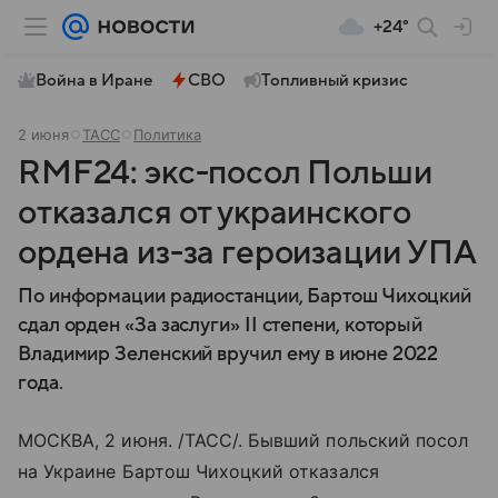
+24°
Война в Иране
СВО
Топливный кризис
2 июня
ТАСС
Политика
RMF24: экс-посол Польши
отказался от украинского
ордена из-за героизации УПА
По информации радиостанции, Бартош Чихоцкий
сдал орден «За заслуги» II степени, который
Владимир Зеленский вручил ему в июне 2022
года.
МОСКВА, 2 июня. /ТАСС/. Бывший польский посол
на Украине Бартош Чихоцкий отказался