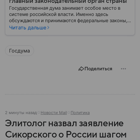
главный законодательный орган страны
Государственная дума занимает особое место в
системе российской власти. Именно здесь
обсуждаются и принимаются федеральные законы,
определяющие развитие государства, экономики и
Читать дальше
социальной сферы. Через нижнюю палату
парламента проходят важнейшие решения,
затрагивающие жизнь миллионов граждан.
Госдума
Разбираемся, как устроена Госдума, какие
полномочия она имеет и как формируется ее
состав.
Поделиться
2 минуты назад
Новости Mail
Политика
Элитолог назвал заявление
Сикорского о России шагом