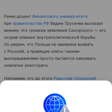
Ранее доцент
Финансового университета
при
правительстве РФ
Вадим Трухачев высказал
мнение, что громкие заявления Сикорского — это
скорее элемент внутриполитической борьбы.
Он уверен, что Польша не намерена воевать
с Россией, а правящие элиты такими
высказываниями просто пытаются завоевать
симпатии электората.
Напомним, что до этого
Радослав Сикорский
говорил
о необходимости проработать вопрос
перехвата ракет РФ над украинской территорией.
Глава польского
МИДа
также обратил внимание
на то, что у Киева сейчас нет средств для борьбы