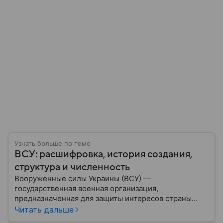
Узнать больше по теме
ВСУ: расшифровка, история создания,
структура и численность
Вооруженные силы Украины (ВСУ) —
государственная военная организация,
предназначенная для защиты интересов страны
военным путем. Была создана после
Читать дальше
провозглашения независимости Украины в 1991