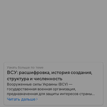
Узнать больше по теме
ВСУ: расшифровка, история создания,
структура и численность
Вооруженные силы Украины (ВСУ) —
государственная военная организация,
предназначенная для защиты интересов страны
военным путем. Была создана после
Читать дальше
провозглашения независимости Украины в 1991