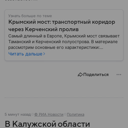
Узнать больше по теме
Крымский мост: транспортный коридор
через Керченский пролив
Самый длинный в Европе, Крымский мост связывает
Таманский и Керченский полуострова. В материале
рассмотрим основные его характеристики:
географию, статус объекта, историю строительства
Читать дальше
и его стратегическое значение.
Поделиться
5 минут назад
© РИА Новости
Политика
В Калужской области