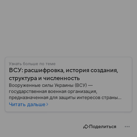
Узнать больше по теме
ВСУ: расшифровка, история создания,
структура и численность
Вооруженные силы Украины (ВСУ) —
государственная военная организация,
предназначенная для защиты интересов страны
военным путем. Была создана после
Читать дальше
провозглашения независимости Украины в 1991
году. В материале — главное по теме.
Поделиться