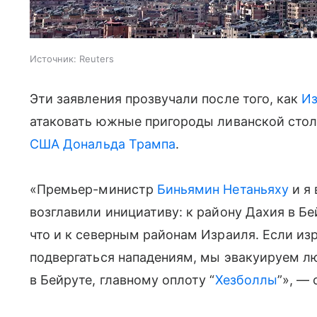
Источник:
Reuters
Эти заявления прозвучали после того, как
И
атаковать южные пригороды ливанской сто
США
Дональда Трампа
.
«Премьер-министр
Биньямин Нетаньяху
и я
возглавили инициативу: к району Дахия в Бе
что и к северным районам Израиля. Если из
подвергаться нападениям, мы эвакуируем лю
в Бейруте, главному оплоту “
Хезболлы
”», —