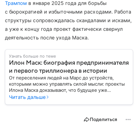
Трампом
в январе 2025 года для борьбы
с бюрократией и избыточными расходами. Работа
структуры сопровождалась скандалами и исками,
а уже к концу года проект фактически свернул
деятельность после ухода Маска.
Узнать больше по теме
Илон Маск: биография предпринимателя
и первого триллионера в истории
От переселения людей на Марс до устройств,
которыми можно управлять силой мысли: проекты
Илона Маска доказывают, что будущее уже
наступило. Собрали главное из биографии
Читать дальше
известного изобретателя и одного из богатейших
людей мира.
Поделиться