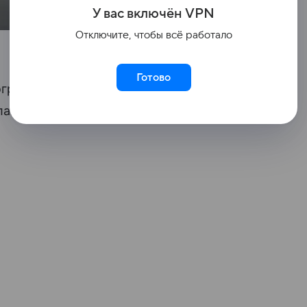
У вас включ
ён
V
P
N
Отключите, чтобы всё работало
Готово
граничения на прием и выпуск
лавля, сообщает
Росавиация
.