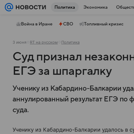
Политика
Экономика
Общест
Война в Иране
СВО
Топливный кризис
3 июня
RT на русском
Политика
Суд признал незакон
ЕГЭ за шпаргалку
Ученику из Кабардино-Балкарии удал
аннулированный результат ЕГЭ по ф
суда.
Ученику из Кабардино-Балкарии удалось в с