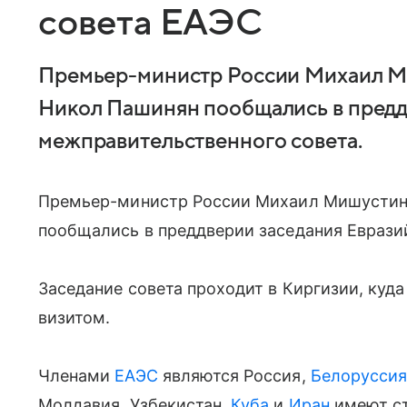
совета ЕАЭС
Премьер-министр России Михаил М
Никол Пашинян пообщались в предд
межправительственного совета.
Премьер-министр России Михаил Мишустин
пообщались в преддверии заседания Еврази
Заседание совета проходит в Киргизии, ку
визитом.
Членами
ЕАЭС
являются Россия,
Белорусси
Молдавия, Узбекистан,
Куба
и
Иран
имеют ст