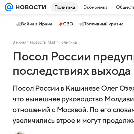
Политика
Экономика
Общест
Война в Иране
СВО
Топливный кризис
3 июня
Новости Mail
Политика
Посол России предуп
последствиях выхода
Посол России в Кишиневе Олег Озе
что нынешнее руководство Молдавии
отношений с Москвой. По его словам
увеличились втрое и могут продолжи