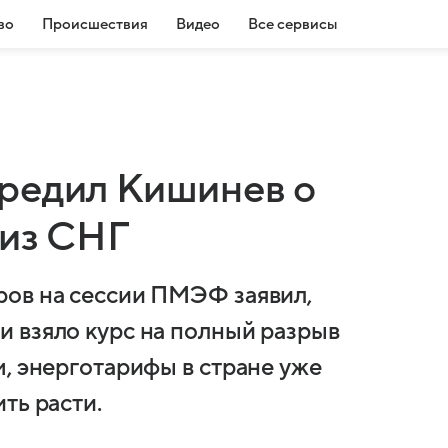
во
Происшествия
Видео
Все сервисы
редил Кишинев о
 из СНГ
ров на сессии ПМЭФ заявил,
 взяло курс на полный разрыв
, энерготарифы в стране уже
ть расти.