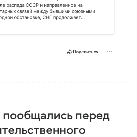
ле распада СССР и направленное на
нитарных связей между бывшими союзными
одной обстановке, СНГ продолжает
 стран региона. Собрали главное по теме на
Поделиться
 пообщались перед
ительственного