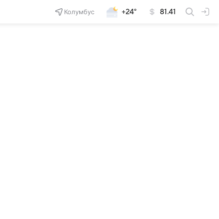
Колумбус
+24°
81.41