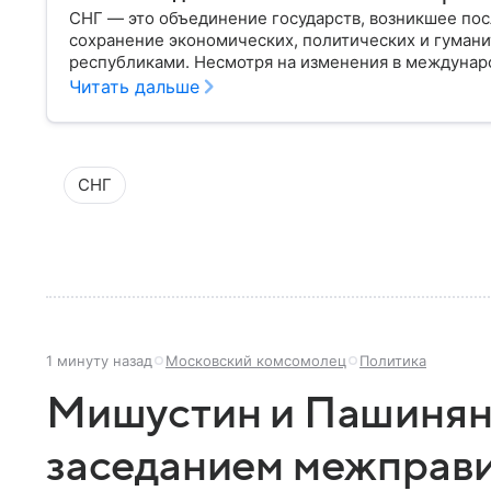
СНГ — это объединение государств, возникшее пос
сохранение экономических, политических и гума
республиками. Несмотря на изменения в междунар
функционировать как площадка для взаимодействия
Читать дальше
сегодняшний день.
СНГ
1 минуту назад
Московский комсомолец
Политика
Мишустин и Пашинян
заседанием межправ