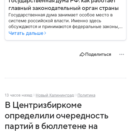
Государственная дума РФ: как работает
главный законодательный орган страны
Государственная дума занимает особое место в
системе российской власти. Именно здесь
обсуждаются и принимаются федеральные законы,
определяющие развитие государства, экономики и
Читать дальше
социальной сферы. Через нижнюю палату
парламента проходят важнейшие решения,
затрагивающие жизнь миллионов граждан.
Поделиться
Разбираемся, как устроена Госдума, какие
полномочия она имеет и как формируется ее
состав.
13 часов назад
Новый Калининград
Политика
В Центризбиркоме
определили очередность
партий в бюллетене на