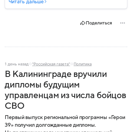
определяющие развитие государства, экономики и
Читать дальше
социальной сферы. Через нижнюю палату
парламента проходят важнейшие решения,
затрагивающие жизнь миллионов граждан.
Поделиться
Разбираемся, как устроена Госдума, какие
полномочия она имеет и как формируется ее
состав.
1 день назад
"Российская газета"
Политика
В Калининграде вручили
дипломы будущим
управленцам из числа бойцов
СВО
Первый выпуск региональной программы «Герои
39» получил долгожданные дипломы.