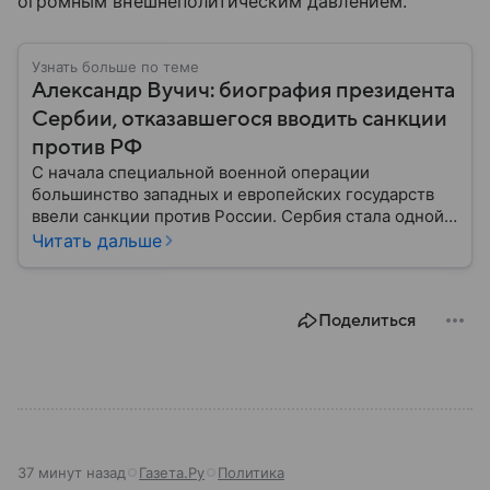
огромным внешнеполитическим давлением.
Узнать больше по теме
Александр Вучич: биография президента
Сербии, отказавшегося вводить санкции
против РФ
С начала специальной военной операции
большинство западных и европейских государств
ввели санкции против России. Сербия стала одной
из немногих стран, оставшейся нейтральной в этом
Читать дальше
вопросе. Собрали главное из биографии ее
нынешнего президента, Александра Вучича,
предложившего дружественный курс по отношению
Поделиться
к РФ.
37 минут назад
Газета.Ру
Политика