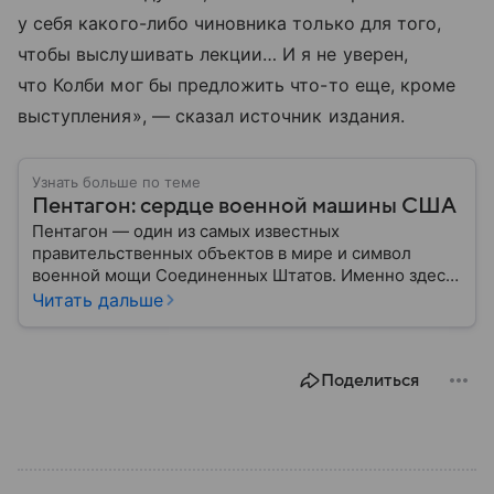
у себя какого-либо чиновника только для того,
чтобы выслушивать лекции… И я не уверен,
что Колби мог бы предложить что-то еще, кроме
выступления», — сказал источник издания.
Узнать больше по теме
Пентагон: сердце военной машины США
Пентагон — один из самых известных
правительственных объектов в мире и символ
военной мощи Соединенных Штатов. Именно здесь
располагается штаб-квартира Министерства
Читать дальше
обороны США, где принимаются ключевые решения
по вопросам национальной безопасности,
оборонной политики и военных операций.
Поделиться