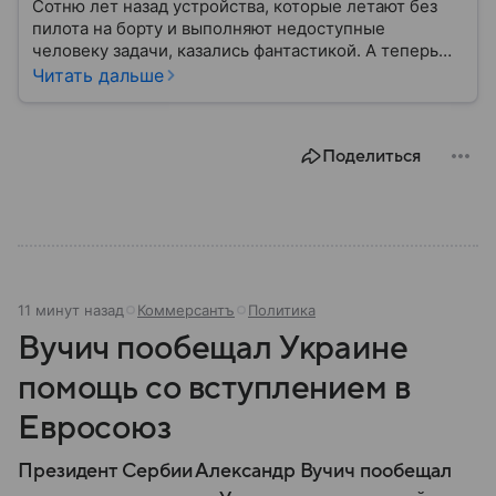
Сотню лет назад устройства, которые летают без
пилота на борту и выполняют недоступные
человеку задачи, казались фантастикой. А теперь
они стали реальностью: собрали главное о
Читать дальше
беспилотных летательных аппаратах (БПЛА) и о
том, для чего они нужны.
Поделиться
11 минут назад
Коммерсантъ
Политика
Вучич пообещал Украине
помощь со вступлением в
Евросоюз
Президент Сербии Александр Вучич пообещал