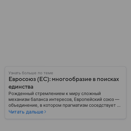
Узнать больше по теме
Евросоюз (ЕС): многообразие в поисках
единства
Рожденный стремлением к миру сложный
механизм баланса интересов, Европейский союз —
объединение, в котором прагматизм соседствует с
идеализмом. Амбициозный проект превратил
Читать дальше
исторических соперников в политических
партнеров: собрали главное из истории ЕС.