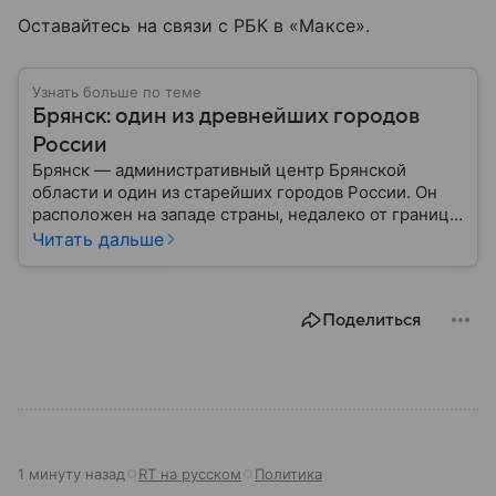
Оставайтесь на связи с РБК в «Максе».
Узнать больше по теме
Брянск: один из древнейших городов
России
Брянск — административный центр Брянской
области и один из старейших городов России. Он
расположен на западе страны, недалеко от границ с
Белоруссией и Украиной, и известен своей
Читать дальше
многовековой историей. Собрали главное о
Брянске.
Поделиться
1 минуту назад
RT на русском
Политика