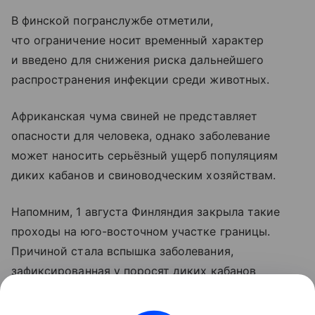
В финской погранслужбе отметили,
что ограничение носит временный характер
и введено для снижения риска дальнейшего
распространения инфекции среди животных.
Африканская чума свиней не представляет
опасности для человека, однако заболевание
может наносить серьёзный ущерб популяциям
диких кабанов и свиноводческим хозяйствам.
Напомним, 1 августа Финляндия закрыла такие
проходы на юго-восточном участке границы.
Причиной стала вспышка заболевания,
зафиксированная у поросят диких кабанов
в Виролахти на юге Суоми.