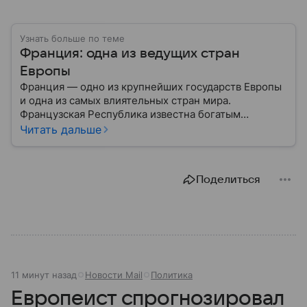
Узнать больше по теме
Франция: одна из ведущих стран
Европы
Франция — одно из крупнейших государств Европы
и одна из самых влиятельных стран мира.
Французская Республика известна богатым
культурным наследием, развитой экономикой,
Читать дальше
сильной дипломатией и значительным вкладом в
развитие науки, искусства и философии. Собрали
главное о ней.
Поделиться
11 минут назад
Новости Mail
Политика
Европеист спрогнозировал