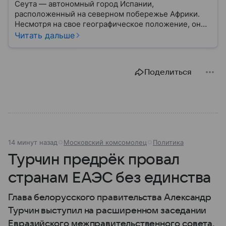
Сеута — автономный город Испании,
расположенный на северном побережье Африки.
Несмотря на свое географическое положение, он
остается частью Испании и Европейского союза.
Читать дальше
Этот населенный пункт известен стратегическим
расположением у Гибралтарского пролива, богатой
историей и статусом одного из двух испанских
Поделиться
анклавов на африканском континенте: собрали о
нем главное.
14 минут назад
Московский комсомолец
Политика
Турчин предрёк провал
странам ЕАЭС без единства
Глава белорусского правительства Александр
Турчин выступил на расширенном заседании
Евразийского межправительственного совета.