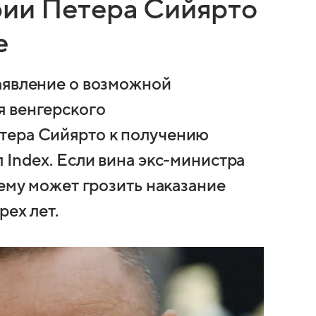
рии Петера Сийярто
е
аявление о возможной
я венгерского
тера Сийярто к получению
 Index. Если вина экс-министра
 ему может грозить наказание
рех лет.