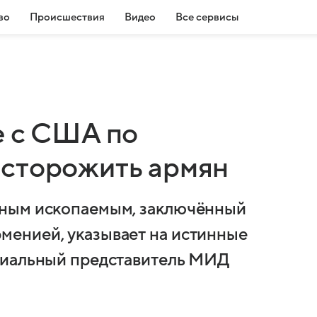
во
Происшествия
Видео
Все сервисы
е с США по
асторожить армян
ьным ископаемым, заключённый
енией, указывает на истинные
циальный представитель МИД