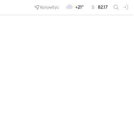
Колумбус
+21°
82.17