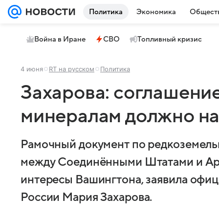
Политика
Экономика
Общест
Война в Иране
СВО
Топливный кризис
4 июня
RT на русском
Политика
Захарова: соглашени
минералам должно н
Рамочный документ по редкоземел
между Соединёнными Штатами и Арм
интересы Вашингтона, заявила офи
России Мария Захарова.