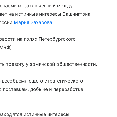
копаемым, заключённый между
ет на истинные интересы Вашингтона,
оссии
Мария Захарова
.
овости на полях Петербургского
МЭФ).
ть тревогу у армянской общественности.
в всеобъемлющего стратегического
о поставкам, добыче и переработке
 находятся истинные интересы