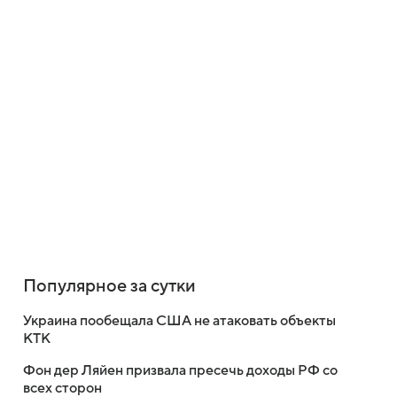
Популярное за сутки
Украина пообещала США не атаковать объекты
КТК
Фон дер Ляйен призвала пресечь доходы РФ со
всех сторон