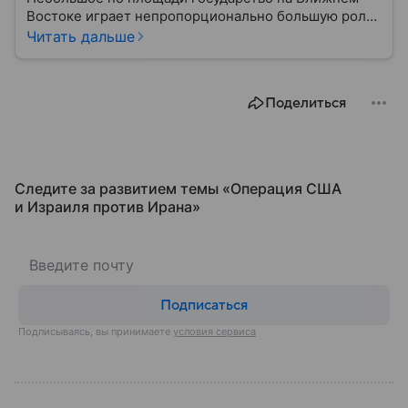
Востоке играет непропорционально большую роль
в международной политике, безопасности и
Читать дальше
технологиях. В материале — главное об одном из
важнейших союзников США.
Поделиться
Следите за развитием темы «Операция США
и Израиля против Ирана»
Подписаться
Подписываясь, вы принимаете
условия сервиса