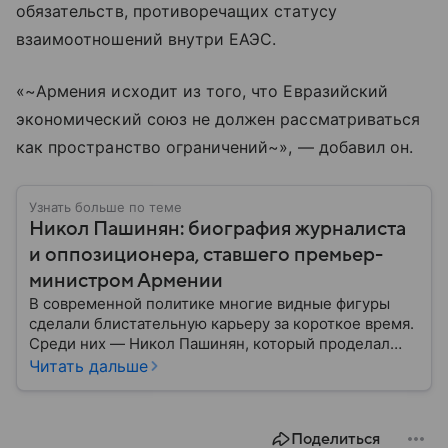
обязательств, противоречащих статусу
взаимоотношений внутри ЕАЭС.
«~Армения исходит из того, что Евразийский
экономический союз не должен рассматриваться
как пространство ограничений~», — добавил он.
Узнать больше по теме
Никол Пашинян: биография журналиста
и оппозиционера, ставшего премьер-
министром Армении
В современной политике многие видные фигуры
сделали блистательную карьеру за короткое время.
Среди них — Никол Пашинян, который проделал
путь от журналиста и оппозиционера до главы
Читать дальше
правительства. Рассказываем, что это за человек и
как он относится к России.
Поделиться