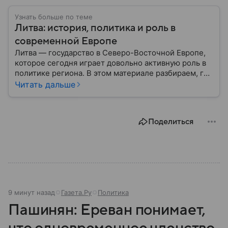
Узнать больше по теме
Литва: история, политика и роль в
современной Европе
Литва — государство в Северо-Восточной Европе,
которое сегодня играет довольно активную роль в
политике региона. В этом материале разбираем, где
находится Литва, как она формировалась
Читать дальше
исторически, какое значение имеет сегодня и какие
особенности отличают страну от соседей.
Поделиться
9 минут назад
Газета.Ру
Политика
Пашинян: Ереван понимает,