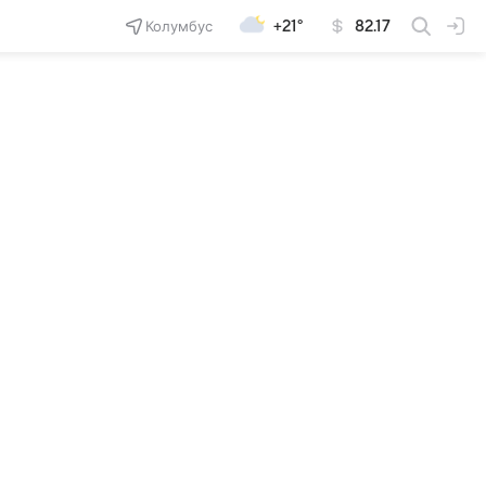
Колумбус
+21°
82.17