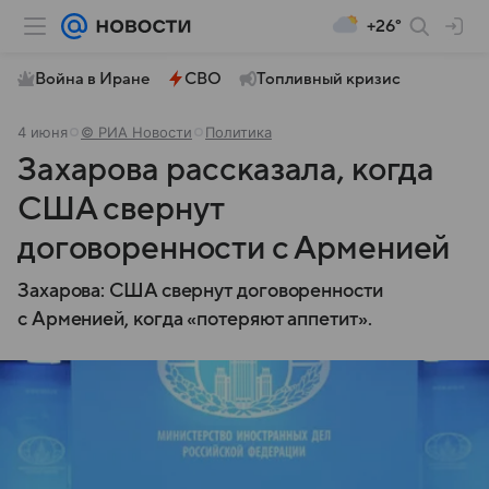
+26°
Война в Иране
СВО
Топливный кризис
4 июня
© РИА Новости
Политика
Захарова рассказала, когда
США свернут
договоренности с Арменией
Захарова: США свернут договоренности
с Арменией, когда «потеряют аппетит».