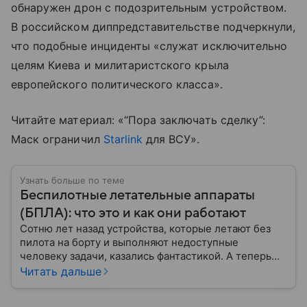
обнаружен дрон с подозрительным устройством.
В российском диппредставительстве подчеркнули,
что подобные инциденты «служат исключительно
целям Киева и милитаристского крыла
европейского политического класса».
Читайте материал: «“Пора заключать сделку”:
Маск ограничил
Starlink
для ВСУ».
Узнать больше по теме
Беспилотные летательные аппараты
(БПЛА): что это и как они работают
Сотню лет назад устройства, которые летают без
пилота на борту и выполняют недоступные
человеку задачи, казались фантастикой. А теперь
они стали реальностью: собрали главное о
Читать дальше
беспилотных летательных аппаратах (БПЛА) и о
том, для чего они нужны.