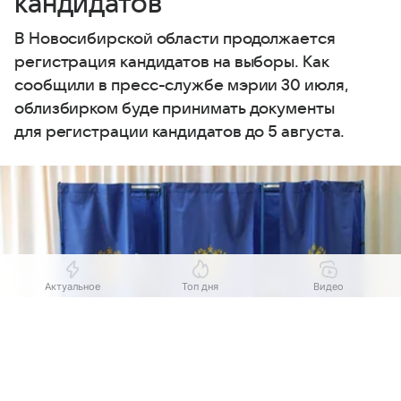
кандидатов
В Новосибирской области продолжается
регистрация кандидатов на выборы. Как
сообщили в пресс-службе мэрии 30 июля,
облизбирком буде принимать документы
для регистрации кандидатов до 5 августа.
Актуальное
Топ дня
Видео
Выберите комментарий
Выберите комментарий
Выберите комментарий
Информация полезная и актуальная
Информация полезная и актуальная
Информация полезная и актуальная