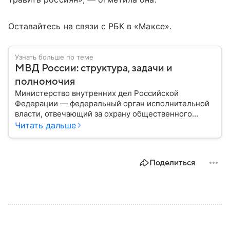
Оставайтесь на связи с РБК в «Максе».
Узнать больше по теме
МВД России: структура, задачи и
полномочия
Министерство внутренних дел Российской
Федерации — федеральный орган исполнительной
власти, отвечающий за охрану общественного
порядка, борьбу с преступностью, обеспечение
Читать дальше
безопасности граждан и реализацию
государственной политики в сфере внутренних дел.
В материале рассказываем, чем занимается МВД
Поделиться
России, какие задачи выполняет министерство, как
устроена его структура, кто возглавляет ведомство
и какие полномочия оно имеет.