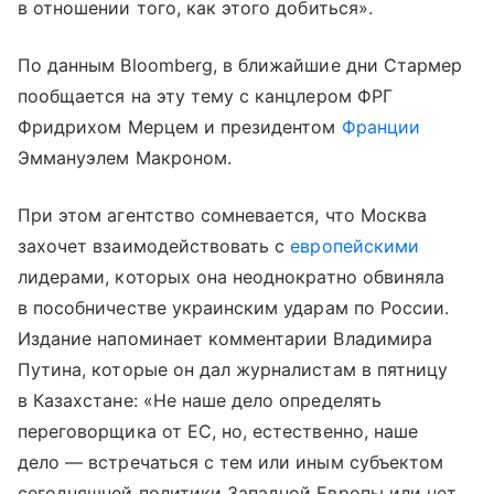
в
отношении
того,
как
этого
добиться
».
По данным Bloomberg, в
ближайшие
дни
Стармер
пообщается на эту тему
с
канцлером ФРГ
Фридрихом
Мерцем
и
президентом
Франции
Эммануэлем
Макроном
.
При этом агентство сомневается, что Москва
захочет взаимодействовать
с
европейскими
лидерами
, которых
он
а
неоднократно
обвинял
а
в
пособничестве
украинским
ударам
по России.
Издание напоминает комментарии Владимира
Путина, которые он дал журналистам в пятницу
в Казахстане: «Не наше дело определять
переговорщика от ЕС, но, естественно, наше
дело — встречаться с тем или иным субъектом
сегодняшней политики Западной Европы или нет.