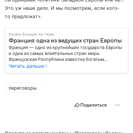
Это уж наше дело. И мы посмотрим, если кого-
то предложат».
Узнать больше по теме
Франция: одна из ведущих стран Европы
Франция — одно из крупнейших государств Европы
и одна из самых влиятельных стран мира.
Французская Республика известна богатым
культурным наследием, развитой экономикой,
Читать дальше
сильной дипломатией и значительным вкладом в
развитие науки, искусства и философии. Собрали
главное о ней.
переговоры
Поделиться