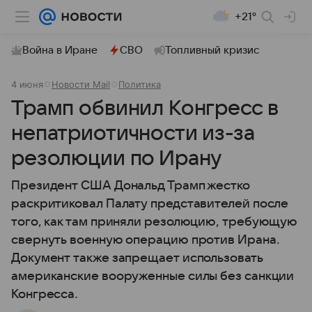
+21°
Война в Иране
СВО
Топливный кризис
4 июня
Новости Mail
Политика
Трамп обвинил Конгресс в
непатриотичности из-за
резолюции по Ирану
Президент США Дональд Трамп жестко
раскритиковал Палату представителей после
того, как там приняли резолюцию, требующую
свернуть военную операцию против Ирана.
Документ также запрещает использовать
американские вооруженные силы без санкции
Конгресса.