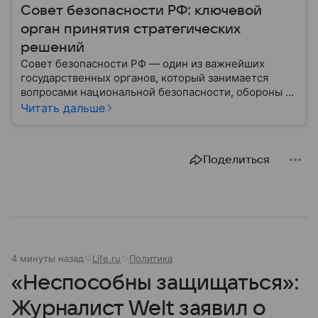
Совет безопасности РФ: ключевой
орган принятия стратегических
решений
Совет безопасности РФ — один из важнейших
государственных органов, который занимается
вопросами национальной безопасности, обороны и
стратегического планирования. В этом материале
Читать дальше
— подробная информация о том, как появился
Совбез РФ, кто в него входит, какие задачи он
выполняет и какое значение имеет для государства.
Поделиться
4 минуты назад
Life.ru
Политика
«Неспособны защищаться»:
Журналист Welt заявил о