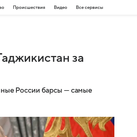
во
Происшествия
Видео
Все сервисы
Таджикистан за
нные России барсы — самые