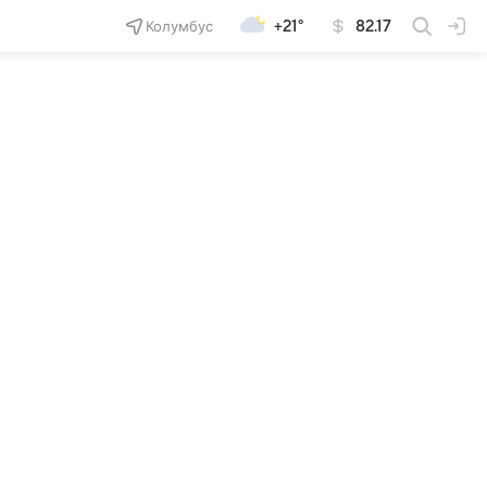
Колумбус
+21°
82.17