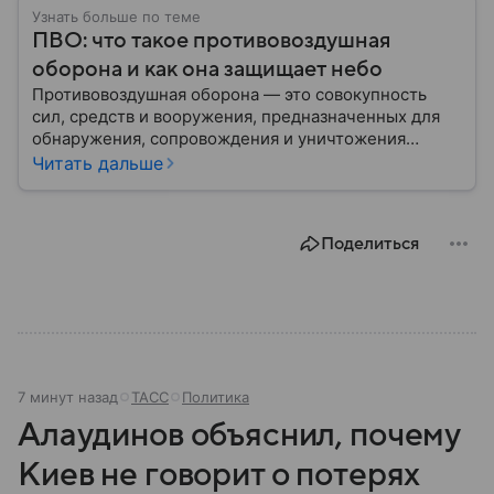
Узнать больше по теме
ПВО: что такое противовоздушная
оборона и как она защищает небо
Противовоздушная оборона — это совокупность
сил, средств и вооружения, предназначенных для
обнаружения, сопровождения и уничтожения
средств воздушного нападения. Современные
Читать дальше
системы ПВО считаются одним из ключевых
элементов обеспечения национальной
безопасности любого государства: собрали о них
Поделиться
главное.
7 минут назад
ТАСС
Политика
Алаудинов объяснил, почему
Киев не говорит о потерях