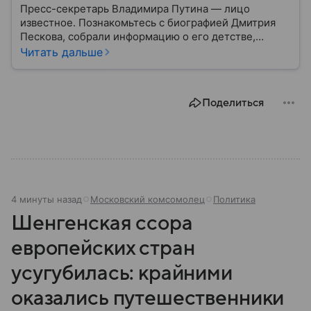
Пресс-секретарь Владимира Путина — лицо
известное. Познакомьтесь с биографией Дмитрия
Пескова, собрали информацию о его детстве,
карьере, личной жизни, наградах и политических
Читать дальше
взглядах.
Поделиться
4 минуты назад
Московский комсомолец
Политика
Шенгенская ссора
европейских стран
усугубилась: крайними
оказались путешественники