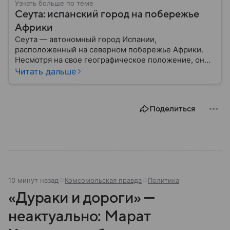
Узнать больше по теме
Сеута: испанский город на побережье
Африки
Сеута — автономный город Испании,
расположенный на северном побережье Африки.
Несмотря на свое географическое положение, он
остается частью Испании и Европейского союза.
Читать дальше
Этот населенный пункт известен стратегическим
расположением у Гибралтарского пролива, богатой
историей и статусом одного из двух испанских
Поделиться
анклавов на африканском континенте: собрали о
нем главное.
10 минут назад
Комсомольская правда
Политика
«Дураки и дороги» —
неактуально: Марат