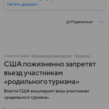
материале — основные сведения об этой стране.
Читать дальше
Поделиться
2 минуты назад
Московский комсомолец
Политика
США пожизненно запретят
въезд участникам
«родильного туризма»
Власти США аннулируют визы участникам
«родильного туризма».