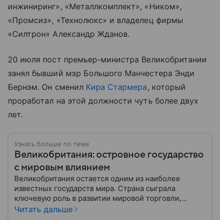
инжиниринг», «Металлкомплект», «Ником»,
«Промсиз», «Технолюкс» и владелец фирмы
«Силтрон» Александр Жданов.
20 июля пост премьер-министра Великобритании
занял бывший мэр Большого Манчестера Энди
Бернэм. Он сменил
Кира Стармера
, который
проработал на этой должности чуть более двух
лет.
Узнать больше по теме
Великобритания: островное государство
с мировым влиянием
Великобритания остается одним из наиболее
известных государств мира. Страна сыграла
ключевую роль в развитии мировой торговли,
промышленности, науки и международных
Читать дальше
отношений: собрали главное о ней.