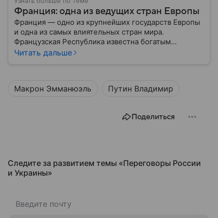
Узнать больше по теме
Франция: одна из ведущих стран Европы
Франция — одно из крупнейших государств Европы
и одна из самых влиятельных стран мира.
Французская Республика известна богатым
культурным наследием, развитой экономикой,
Читать дальше
сильной дипломатией и значительным вкладом в
развитие науки, искусства и философии. Собрали
главное о ней.
Макрон Эмманюэль
Путин Владимир
Поделиться
Следите за развитием темы «Переговоры России
и Украины⁠»