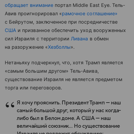
обращает внимание
портал Middle East Eye. Тель-
Авив проигнорировал «
рамочное соглашение»
с Бейрутом, заключенное при посредничестве
США
и призванное обеспечить уход вооруженных
сил Израиля с территории
Ливана
в обмен
на разоружение «
Хезболлы
».
Нетаньяху подчеркнул, что, хотя Трамп является
«самым большим другом» Тель-Авива,
существование Израиля не является предметом
торга или переговоров.
Я хочу прояснить. Президент Трамп — наш
самый большой друг, который у нас когда-
либо был в Белом доме. А США — наш
величайший союзник… Но существование
Израиля не подлежит обсуждению: