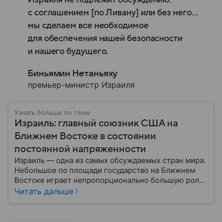
с соглашением [по Ливану] или без него…
мы сделаем все необходимое
для обеспечения нашей безопасности
и нашего будущего.
Биньямин Нетаньяху
премьер-министр Израиля
Узнать больше по теме
Израиль: главный союзник США на
Ближнем Востоке в состоянии
постоянной напряженности
Израиль — одна из самых обсуждаемых стран мира.
Небольшое по площади государство на Ближнем
Востоке играет непропорционально большую роль
в международной политике, безопасности и
Читать дальше
технологиях. В материале — главное об одном из
важнейших союзников США.