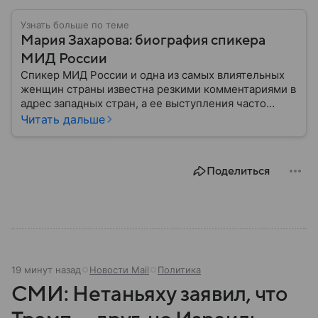
Узнать больше по теме
Мария Захарова: биография спикера
МИД России
Спикер МИД России и одна из самых влиятельных
женщин страны известна резкими комментариями в
адрес западных стран, а ее выступления часто
оказываются в центре внимания СМИ. Собрали
Читать дальше
главное из биографии Марии Захаровой: ее детство,
карьера, личная жизнь и увлечения.
Поделиться
19 минут назад
Новости Mail
Политика
СМИ: Нетаньяху заявил, что