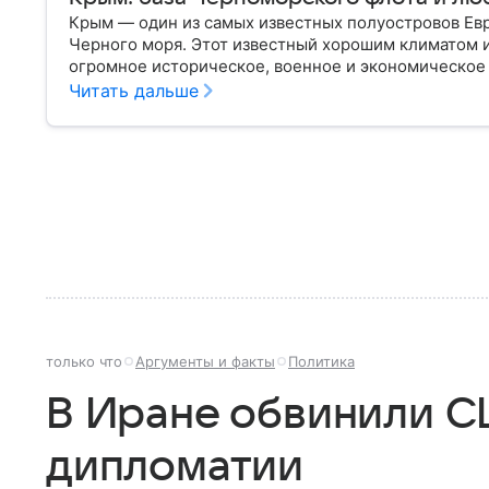
Крым — один из самых известных полуостровов Ев
Черного моря. Этот известный хорошим климатом 
огромное историческое, военное и экономическое
переходил от одного государства к другому, а его
Читать дальше
ключевой точкой по контролю Черного моря.
только что
Аргументы и факты
Политика
В Иране обвинили С
дипломатии