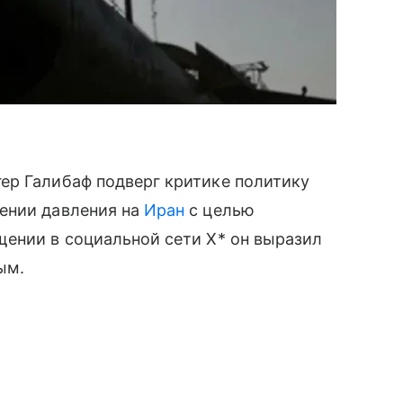
ер Галибаф подверг критике политику
ении давления на
Иран
с целью
щении в социальной сети X* он выразил
ым.