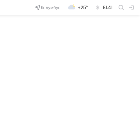
Колумбус
+25°
81.41