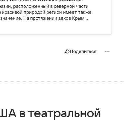
разии, расположенный в северной части
и красивой природой регион имеет также
 значение. На протяжении веков Крым
 географическое положение сделало полуостров
Поделиться
ША в театральной