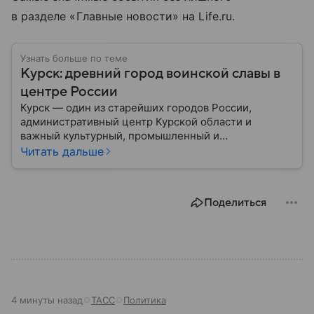
в разделе «Главные новости» на Life.ru.
Узнать больше по теме
Курск: древний город воинской славы в
центре России
Курск — один из старейших городов России,
административный центр Курской области и
важный культурный, промышленный и
транспортный узел Центральной России. Город
Читать дальше
широко известен благодаря событиям Великой
Отечественной войны и Курской битве, ставшей
одним из ключевых сражений в мировой истории.
Поделиться
Собрали главное о нем.
4 минуты назад
ТАСС
Политика