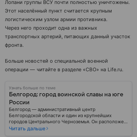
Лопани группы ВСУ почти полностью уничтожены.
Этот населённый пункт считается крупным
логистическим узлом армии противника.
Через него проходит одна из важных
транспортных артерий, питающих данный участок
фронта.
Больше новостей о специальной военной
операции — читайте в разделе «СВО» на Life.ru.
Узнать больше по теме
Белгород: город воинской славы на юге
России
Белгород — административный центр
Белгородской области и один из крупнейших
городов Центрального Черноземья. Он расположен
недалеко от российско-украинской границы и
Читать дальше
считается важным промышленным, научным,