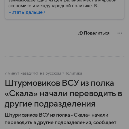
экономике и международной политике. В
материале — основные сведения об этой стране.
Читать дальше
Поделиться
7 минут назад
RT на русском
Политика
Штурмовиков ВСУ из полка
«Скала» начали переводить в
другие подразделения
Штурмовиков ВСУ из полка «Скала» начали
переводить в другие подразделения, сообщает