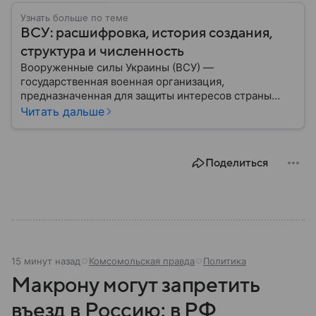
Узнать больше по теме
ВСУ: расшифровка, история создания,
структура и численность
Вооруженные силы Украины (ВСУ) —
государственная военная организация,
предназначенная для защиты интересов страны
военным путем. Была создана после
Читать дальше
провозглашения независимости Украины в 1991
году. В материале — главное по теме.
Поделиться
15 минут назад
Комсомольская правда
Политика
Макрону могут запретить
въезд в Россию: в РФ