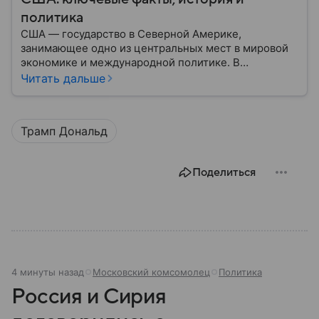
политика
США — государство в Северной Америке,
занимающее одно из центральных мест в мировой
экономике и международной политике. В
материале — основные сведения об этой стране.
Читать дальше
Трамп Дональд
Поделиться
4 минуты назад
Московский комсомолец
Политика
Россия и Сирия