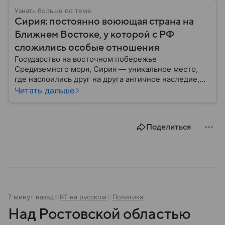
Узнать больше по теме
Сирия: постоянно воюющая страна на
Ближнем Востоке, у которой с РФ
сложились особые отношения
Государство на восточном побережье
Средиземного моря, Сирия — уникальное место,
где наслоились друг на друга античное наследие,
османская история и современная
Читать дальше
ближневосточная этика. Собрали главные факты об
этой непростой стране.
Поделиться
7 минут назад
RT на русском
Политика
Над Ростовской областью