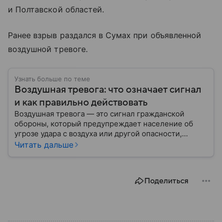
и Полтавской областей.
Ранее взрыв раздался в Сумах при объявленной
воздушной тревоге.
Узнать больше по теме
Воздушная тревога: что означает сигнал
и как правильно действовать
Воздушная тревога — это сигнал гражданской
обороны, который предупреждает население об
угрозе удара с воздуха или другой опасности,
требующей немедленного укрытия. В последние
Читать дальше
годы этот сигнал стал хорошо знаком жителям
многих российских регионов, однако далеко не все
знают, как правильно действовать после его
Поделиться
объявления. В материале рассказываем, что
означает воздушная тревога, как звучит сирена,
какие действия рекомендуют в МЧС и что делать
после отбоя.