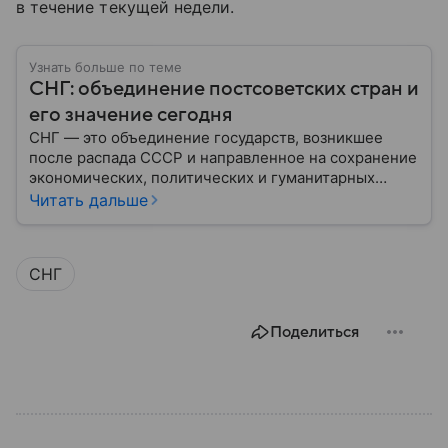
в течение текущей недели.
Узнать больше по теме
СНГ: объединение постсоветских стран и
его значение сегодня
СНГ — это объединение государств, возникшее
после распада СССР и направленное на сохранение
экономических, политических и гуманитарных
связей между бывшими союзными республиками.
Читать дальше
Несмотря на изменения в международной
обстановке, СНГ продолжает функционировать как
площадка для взаимодействия стран региона.
СНГ
Собрали главное по теме на сегодняшний день.
Поделиться