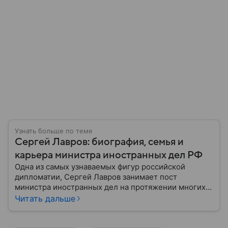
Узнать больше по теме
Сергей Лавров: биография, семья и
карьера министра иностранных дел РФ
Одна из самых узнаваемых фигур российской
дипломатии, Сергей Лавров занимает пост
министра иностранных дел на протяжении многих
лет. Его деятельность охватывает сложные
Читать дальше
переговоры на международной арене,
продвижение интересов России и участие в
урегулировании глобальных конфликтов. Собрали