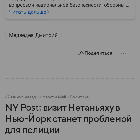
вопросами национальной безопасности, обороны и
стратегического планирования. В этом материале
Читать дальше
— подробная информация о том, как появился
Совбез РФ, кто в него входит, какие задачи он
выполняет и какое значение имеет для государства.
Медведев Дмитрий
Поделиться
47 минут назад
Новости Mail
Политика
NY Post: визит Нетаньяху в
Нью-Йорк станет проблемой
для полиции