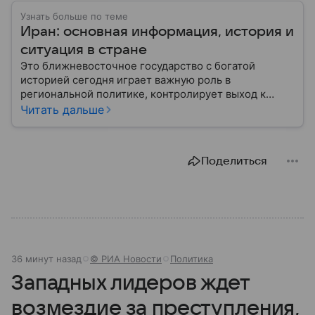
Узнать больше по теме
Иран: основная информация, история и
ситуация в стране
Это ближневосточное государство с богатой
историей сегодня играет важную роль в
региональной политике, контролирует выход к
Персидскому заливу и Ормузскому проливу, а также
Читать дальше
остается одним из крупнейших производителей
нефти и газа. В материале — главное об Иране.
Поделиться
36 минут назад
© РИА Новости
Политика
Западных лидеров ждет
возмездие за преступления,