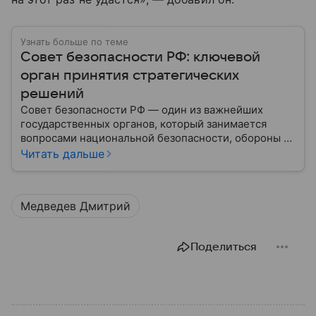
Узнать больше по теме
Совет безопасности РФ: ключевой
орган принятия стратегических
решений
Совет безопасности РФ — один из важнейших
государственных органов, который занимается
вопросами национальной безопасности, обороны и
стратегического планирования. В этом материале
Читать дальше
— подробная информация о том, как появился
Совбез РФ, кто в него входит, какие задачи он
выполняет и какое значение имеет для государства.
Медведев Дмитрий
Поделиться