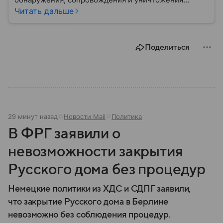
средств воздушного нападения. Современные
Читать дальше
системы ПВО считаются одним из ключевых
элементов обеспечения национальной
безопасности любого государства: собрали о них
Поделиться
главное.
29 минут назад
Новости Mail
Политика
В ФРГ заявили о
невозможности закрытия
Русского дома без процедур
Немецкие политики из ХДС и СДПГ заявили,
что закрытие Русского дома в Берлине
невозможно без соблюдения процедур.