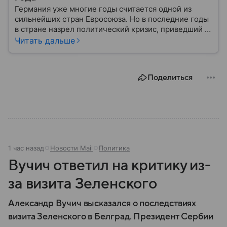
Германия уже многие годы считается одной из
сильнейших стран Евросоюза. Но в последние годы
в стране назрел политический кризис, приведший к
досрочным выборам в парламент. В статье
Читать дальше
разбираем одного из участников голосования, блок
ХДС/ХСС в Германии: выяснили, как он относится к
России и как собирается влиять на положение дел в
Поделиться
ФРГ.
1 час назад
Новости Mail
Политика
Вучич ответил на критику из-
за визита Зеленского
Александр Вучич высказался о последствиях
визита Зеленского в Белград. Президент Сербии