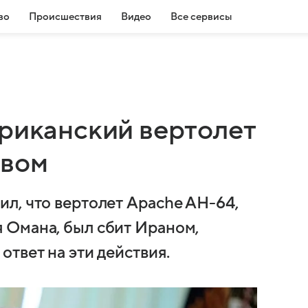
во
Происшествия
Видео
Все сервисы
ериканский вертолет
ивом
л, что вертолет Apache AH-64,
 Омана, был сбит Ираном,
твет на эти действия.