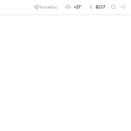
Колумбус
+21°
82.17