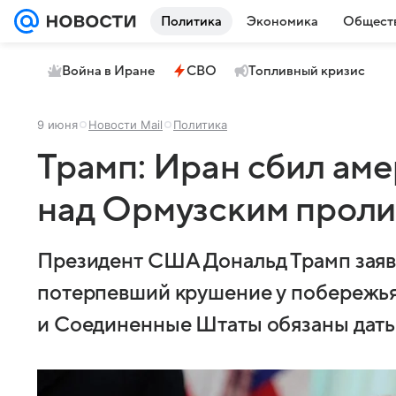
Политика
Экономика
Общест
Война в Иране
СВО
Топливный кризис
9 июня
Новости Mail
Политика
Трамп: Иран сбил ам
над Ормузским прол
Президент США Дональд Трамп заяви
потерпевший крушение у побережья
и Соединенные Штаты обязаны дать о